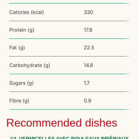
Catories (kcal)
330
Protein (g)
17.8
Fat (g)
22.5
Carbohydrate (g)
14.8
Sugars (g)
1.7
Fibre (g)
0.9
Recommended dishes
V4. VERMICELLES AVEC ROULEAUX IMPÉRIAUX