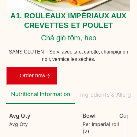
A1. ROULEAUX IMPÉRIAUX AUX
CREVETTES ET POULET
Chả giò tôm, heo
SANS GLUTEN – Servi avec taro, carotte, champignon
noir, vermicelles séchés.
Order now
Nutritional Information
Ingredients & Allerge
Avg Qty
Bowl
Cup
Avg Qty
Per Imperial roll
(2)