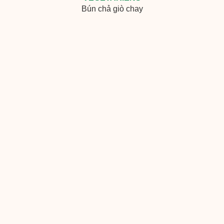
Bún chả giò chay