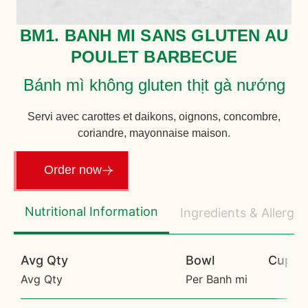
BM1. BANH MI SANS GLUTEN AU
POULET BARBECUE
Bánh mì không gluten thịt gà nướng
Servi avec carottes et daikons, oignons, concombre,
coriandre, mayonnaise maison.
Order now
Nutritional Information
Ingredients & Allerge
Avg Qty
Bowl
Cup
Avg Qty
Per Banh mi