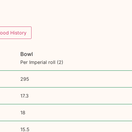
Food History
Bowl
Per Imperial roll (2)
295
17.3
18
15.5