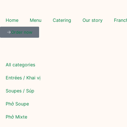
Home
Menu
Catering
Our story
Franc
Order now
All categories
Entrées / Khai vị
Soupes / Súp
Phở Soupe
Phở Mixte