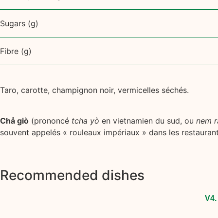
Sugars (g)
Fibre (g)
Taro, carotte, champignon noir, vermicelles séchés.
Chả giò
(prononcé
tcha yò
en vietnamien du sud, ou
nem r
souvent appelés « rouleaux impériaux » dans les restauran
Recommended dishes
V4