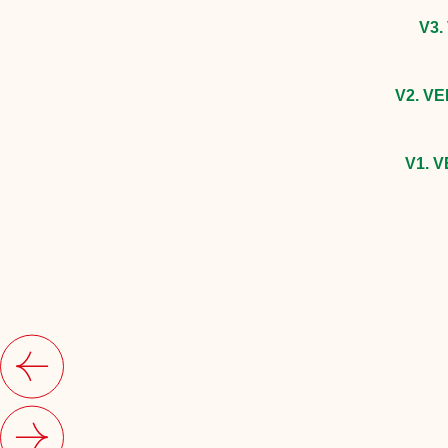
V3.
V2. V
V1. 