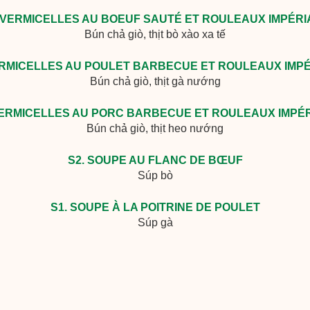
 VERMICELLES AU BOEUF SAUTÉ ET ROULEAUX IMPÉR
Bún chả giò, thịt bò xào xa tế
ERMICELLES AU POULET BARBECUE ET ROULEAUX IMP
Bún chả giò, thịt gà nướng
VERMICELLES AU PORC BARBECUE ET ROULEAUX IMPÉ
Bún chả giò, thịt heo nướng
S2. SOUPE AU FLANC DE BŒUF
Súp bò
S1. SOUPE À LA POITRINE DE POULET
Súp gà