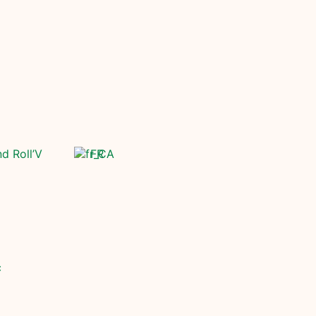
nd Roll’V
FR
c