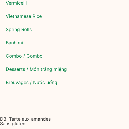
Vermicelli
Vietnamese Rice
Spring Rolls
Banh mi
Combo / Combo
Desserts / Món tráng miệng
Breuvages / Nước uống
D3. Tarte aux amandes
Sans gluten