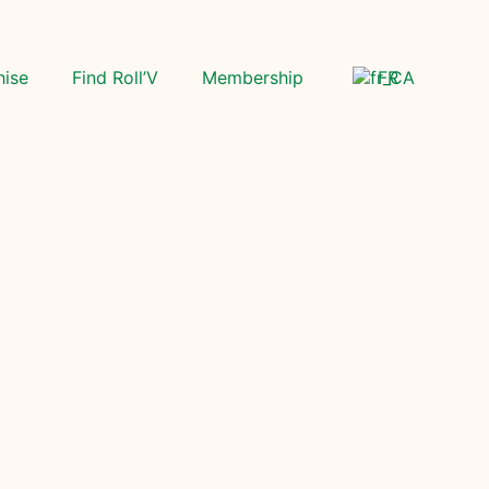
hise
Find Roll’V
Membership
FR