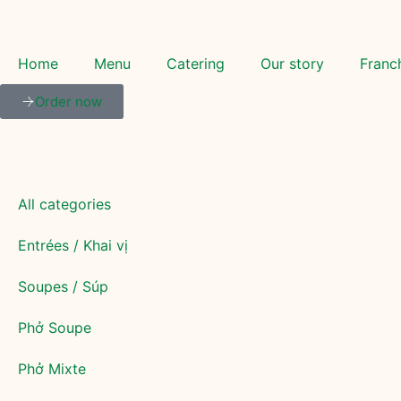
Home
Menu
Catering
Our story
Franc
Order now
All categories
Entrées / Khai vị
Soupes / Súp
Phở Soupe
Phở Mixte