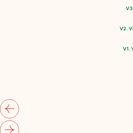
V3
V2. 
V1.