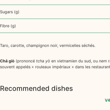
Sugars (g)
Fibre (g)
Taro, carotte, champignon noir, vermicelles séchés.
Chả giò
(prononcé
tcha yò
en vietnamien du sud, ou
nem r
souvent appelés « rouleaux impériaux » dans les restauran
Recommended dishes
V4