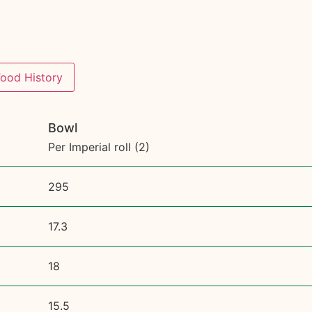
Food History
Bowl
Per Imperial roll (2)
295
17.3
18
15.5