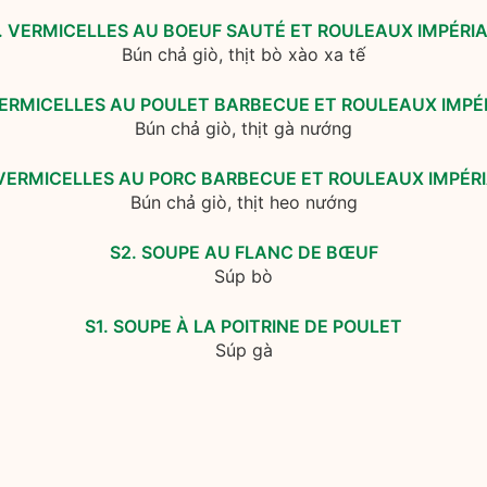
. VERMICELLES AU BOEUF SAUTÉ ET ROULEAUX IMPÉRI
Bún chả giò, thịt bò xào xa tế
VERMICELLES AU POULET BARBECUE ET ROULEAUX IMPÉ
Bún chả giò, thịt gà nướng
 VERMICELLES AU PORC BARBECUE ET ROULEAUX IMPÉR
Bún chả giò, thịt heo nướng
S2. SOUPE AU FLANC DE BŒUF
Súp bò
S1. SOUPE À LA POITRINE DE POULET
Súp gà