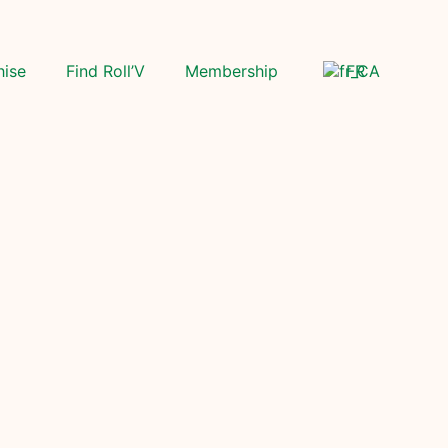
hise
Find Roll’V
Membership
FR