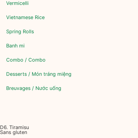
Vermicelli
Vietnamese Rice
Spring Rolls
Banh mi
Combo / Combo
Desserts / Món tráng miệng
Breuvages / Nước uống
D6. Tiramisu
Sans gluten