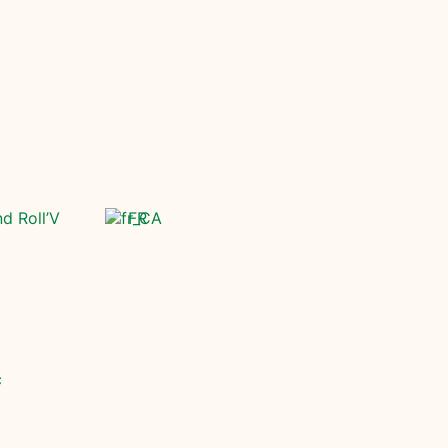
nd Roll’V
FR
c