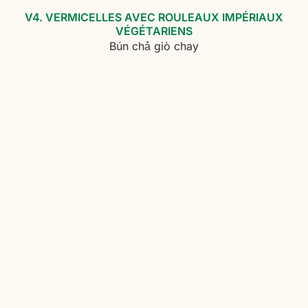
V4. VERMICELLES AVEC ROULEAUX IMPÉRIAUX
VÉGÉTARIENS
Bún chả giò chay
V