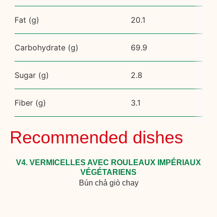
Fat (g)
20.1
Carbohydrate (g)
69.9
Sugar (g)
2.8
Fiber (g)
3.1
Recommended dishes
V4. VERMICELLES AVEC ROULEAUX IMPÉRIAUX
VÉGÉTARIENS
Bún chả giò chay