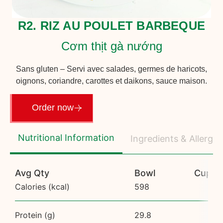
R2. RIZ AU POULET BARBEQUE
Cơm thịt gà nướng
Sans gluten – Servi avec salades, germes de haricots,
oignons, coriandre, carottes et daikons, sauce maison.
Order now
Nutritional Information
Ingredients & Allerge
Avg Qty
Bowl
Cup
Calories (kcal)
598
Protein (g)
29.8