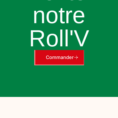
notre
Roll'V
Commander