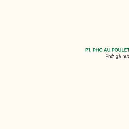
P1. PHO AU POUL
Phở gà nư