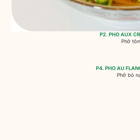
P2. PHO AUX C
Phở tô
P4. PHO AU FLA
Phở bò n