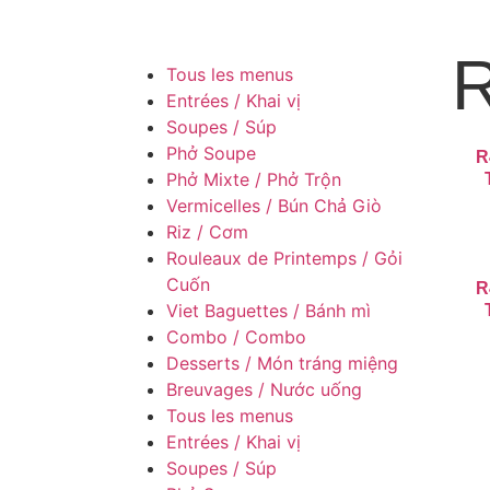
R
Tous les menus
Entrées / Khai vị
Soupes / Súp
Phở Soupe
R
Phở Mixte / Phở Trộn
Vermicelles / Bún Chả Giò
Riz / Cơm
Rouleaux de Printemps / Gỏi
Cuốn
R
Viet Baguettes / Bánh mì
Combo / Combo
Desserts / Món tráng miệng
Breuvages / Nước uống
Tous les menus
Entrées / Khai vị
Soupes / Súp