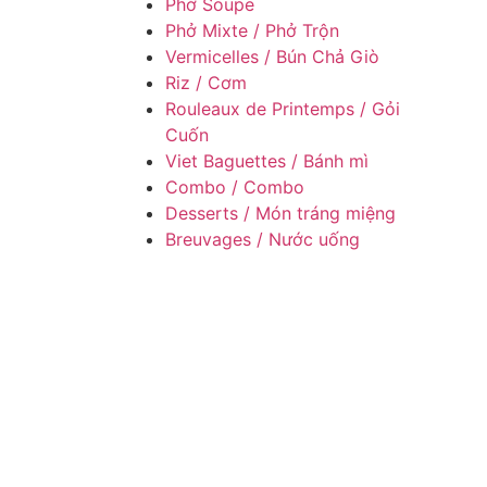
Phở Soupe
Phở Mixte / Phở Trộn
Vermicelles / Bún Chả Giò
Riz / Cơm
Rouleaux de Printemps / Gỏi
Cuốn
Viet Baguettes / Bánh mì
Combo / Combo
Desserts / Món tráng miệng
Breuvages / Nước uống