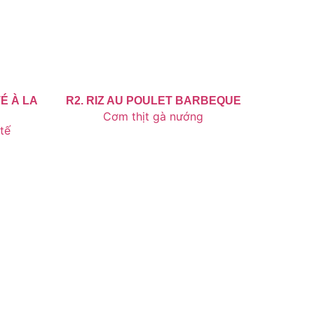
É À LA
R2. RIZ AU POULET BARBEQUE
Cơm thịt gà nướng
tế