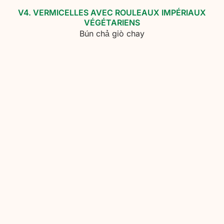
V4. VERMICELLES AVEC ROULEAUX IMPÉRIAUX
VÉGÉTARIENS
Bún chả giò chay
V