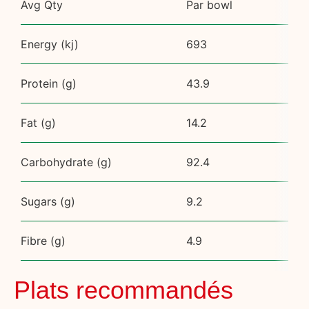
Avg Qty
Par bowl
Energy (kj)
693
Protein (g)
43.9
Fat (g)
14.2
Carbohydrate (g)
92.4
Sugars (g)
9.2
Fibre (g)
4.9
Plats recommandés