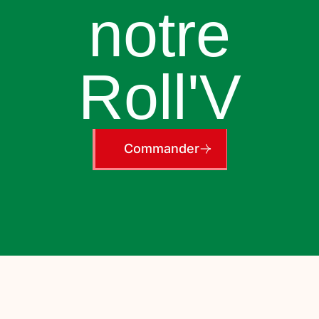
notre
Roll'V
Commander