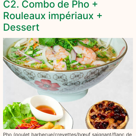
C2. Combo de Pho +
Rouleaux impériaux +
Dessert
Pho ̣(poulet barbecue/crevettes/bœuf saignant/flanc de